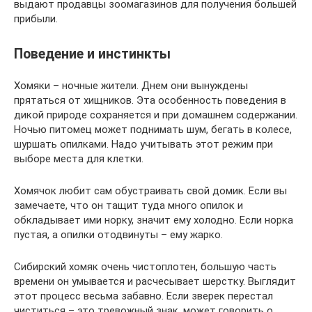
выдают продавцы зоомагазинов для получения большей
прибыли.
Поведение и инстинкты
Хомяки – ночные жители. Днем они вынуждены
прятаться от хищников. Эта особенность поведения в
дикой природе сохраняется и при домашнем содержании.
Ночью питомец может поднимать шум, бегать в колесе,
шуршать опилками. Надо учитывать этот режим при
выборе места для клетки.
Хомячок любит сам обустраивать свой домик. Если вы
замечаете, что он тащит туда много опилок и
обкладывает ими норку, значит ему холодно. Если норка
пустая, а опилки отодвинуты – ему жарко.
Сибирский хомяк очень чистоплотен, большую часть
времени он умывается и расчесывает шерстку. Выглядит
этот процесс весьма забавно. Если зверек перестал
чиститься – это тревожный знак, может говорить о