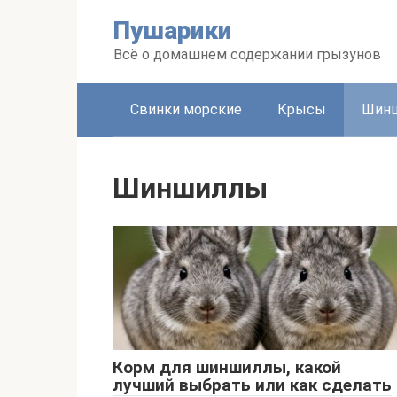
Перейти
Пушарики
к
контенту
Всё о домашнем содержании грызунов
Свинки морские
Крысы
Шин
Шиншиллы
Корм для шиншиллы, какой
лучший выбрать или как сделать