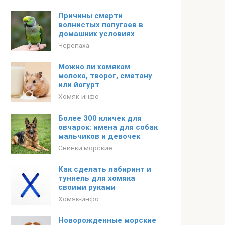
Причины смерти
волнистых попугаев в
домашних условиях
Черепаха
Можно ли хомякам
молоко, творог, сметану
или йогурт
Хомяк-инфо
Более 300 кличек для
овчарок: имена для собак
мальчиков и девочек
Свинки морские
Как сделать лабиринт и
туннель для хомяка
своими руками
Хомяк-инфо
Новорожденные морские