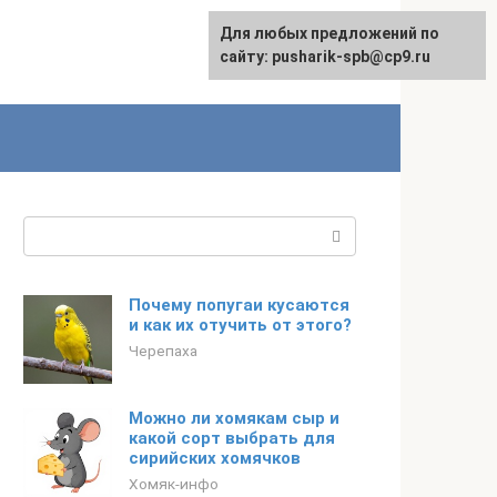
Для любых предложений по
сайту: pusharik-spb@cp9.ru
Поиск:
Почему попугаи кусаются
и как их отучить от этого?
Черепаха
Можно ли хомякам сыр и
какой сорт выбрать для
сирийских хомячков
Хомяк-инфо