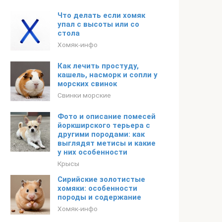
Что делать если хомяк
упал с высоты или со
стола
Хомяк-инфо
Как лечить простуду,
кашель, насморк и сопли у
морских свинок
Свинки морские
Фото и описание помесей
йоркширского терьера с
другими породами: как
выглядят метисы и какие
у них особенности
Крысы
Сирийские золотистые
хомяки: особенности
породы и содержание
Хомяк-инфо