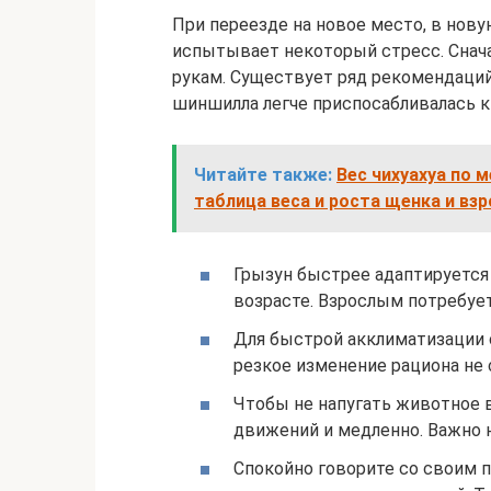
При переезде на новое место, в нов
испытывает некоторый стресс. Снача
рукам. Существует ряд рекомендаций
шиншилла легче приспосабливалась к
Читайте также:
Вес чихуахуа по 
таблица веса и роста щенка и вз
Грызун быстрее адаптируется
возрасте. Взрослым потребуе
Для быстрой акклиматизации с
резкое изменение рациона не
Чтобы не напугать животное в
движений и медленно. Важно 
Спокойно говорите со своим 