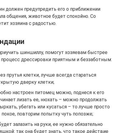
ин должен предупредить его о приближении
ала общения, животное будет спокойно. Со
ит хозяина с радостью.
ндации
приучить шиншиллу, помогут хозяевам быстрее
ь процесс дрессировки приятным и беззаботным:
ез прутья клетки, лучше всегда стараться
открытую дверку клетки;
юбно настроен питомец можно, поднеся к его
ачинает лизать ее, нюхать – можно продолжать
ыркать, убегать или кусаться – то лучше просто
в покое, повторим попытку чуть попозже;
удет залазить на руки, ее нужно обязательно
шкой: так она будет знать, что такое действие