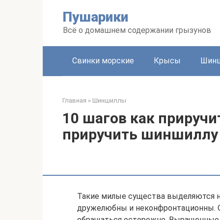
Перейти
Пушарики
к
контенту
Всё о домашнем содержании грызунов
Свинки морские
Крысы
Шин
Главная
»
Шиншиллы
10 шагов как приручи
приручить шиншиллу 
Такие милые существа выделяются н
дружелюбны и неконфронтационны. Он
обращаться осторожно. Выращенные