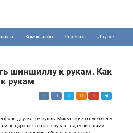
шиллы
Хомяк-инфо
Черепаха
Другое
ть шиншиллу к рукам. Как
к рукам
а фоне других грызунов. Милые животные очень
и не царапаются и не кусаются, если с ними
 с детства шиншиллы будут полностью