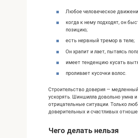
Любое человеческое движение
когда к нему подходят, он бы
позицию;
есть нервный тремор в теле;
Он храпит и лает, пытаясь поп
имеет тенденцию кусать вытя
проливает кусочки волос.
Строительство доверия — медленный
ускорять. Шиншилла довольно умна и
отрицательные ситуации. Только люб
доверительных и счастливых отноше
Чего делать нельзя