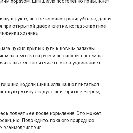
Таким образом, шиншилла постепенно привыкнет
лу в руках, но постепенно тренируйте ее, давая
ся при открытой двери клетки, когда животное
лижении хозяина.
ачала нужно привыкнуть к новым запахам.
ем лакомства на руку и не наносите крем на
взять лакомство и съесть его в уединенном
в течение недели шиншилла начнет питаться
дневную рутину следует повторять вечером,
есь поднять ее после кормления. Это может
 реакцию. Подождите, пока его природное
е взаимодействие.