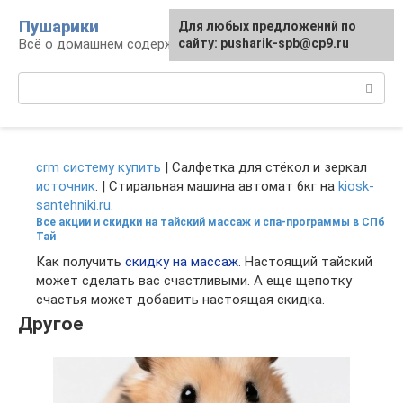
Перейти
Пушарики
Для любых предложений по
к
Всё о домашнем содержании грызунов
сайту: pusharik-spb@cp9.ru
контенту
Поиск:
crm систему купить
| Салфетка для стёкол и зеркал
источник
. | Стиральная машина автомат 6кг на
kiosk-
santehniki.ru
.
Все акции и скидки на тайский массаж и спа-программы в СПб
Тай
Как получить
скидку на массаж
. Настоящий тайский
может сделать вас счастливыми. А еще щепотку
счастья может добавить настоящая скидка.
Другое