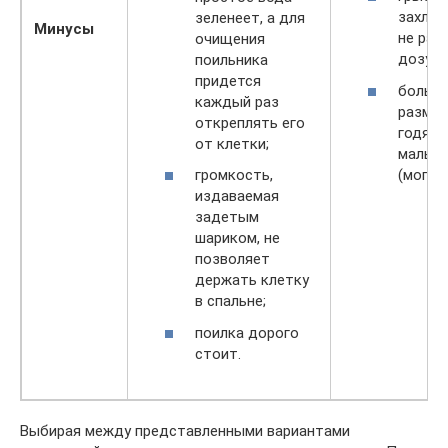
захлеб
зеленеет, а для
Минусы
не рас
очищения
дозу;
поильника
придется
больш
каждый раз
размер
откреплять его
годятс
от клетки;
малыш
(могут
громкость,
издаваемая
задетым
шариком, не
позволяет
держать клетку
в спальне;
поилка дорого
стоит.
Выбирая между представленными вариантами