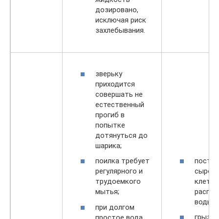
дозировано,
исключая риск
захлебывания.
зверьку
приходится
совершать не
естественный
прогиб в
попытке
дотянуться до
шарика;
постоя
поилка требует
сырост
регулярного и
клетке
трудоемкого
распле
мытья;
воды;
при долгом
грызун
простое вода