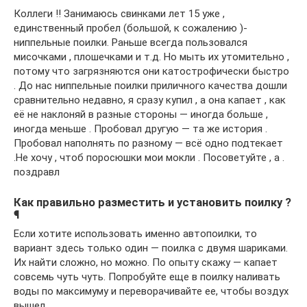
Коллеги !! Занимаюсь свинками лет 15 уже ,
единственный пробел (большой, к сожалению )-
ниппельные поилки. Раньше всегда пользовался
мисочками , плошечками и т.д. Но мыть их утомительно ,
потому что загрязняются они катострофически быстро
. До нас ниппельные поилки приличного качества дошли
сравнительно недавно, я сразу купил , а она капает , как
её не наклоняй в разные стороны — иногда больше ,
иногда меньше . Пробовал другую — та же история .
Пробовал наполнять по разному — всё одно подтекает
.Не хочу , чтоб поросюшки мои мокли . Посоветуйте , а .
поздравл
Как правильно разместить и установить поилку ?
¶
Если хотите использовать именно автопоилки, то
вариант здесь только один — поилка с двумя шариками.
Их найти сложно, но можно. По опыту скажу — капает
совсемь чуть чуть. Попробуйте еще в поилку наливать
воды по максимуму и переворачивайте ее, чтобы воздух
вышел.