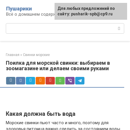
Перейти
Пушарики
Для любых предложений по
к
Всё о домашнем содержании грызунов
сайту: pusharik-spb@cp9.ru
контенту
Поиск:
Главная
»
Свинки морские
Поилка для морской свинки: выбираем в
зоомагазине или делаем своими руками
Какая должна быть вода
Морские свинки пьют часто и много, поэтому для
здоровья питомца важно следить за состоянием воды.