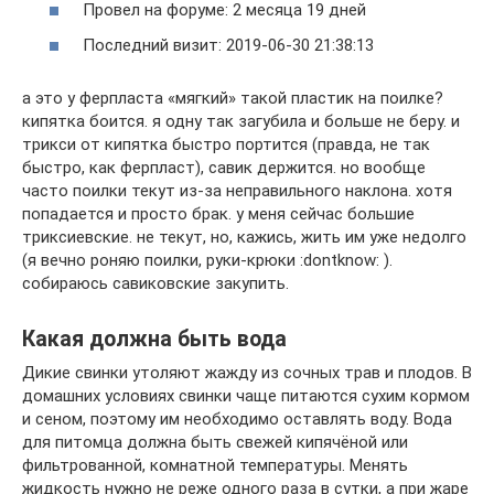
Провел на форуме: 2 месяца 19 дней
Последний визит: 2019-06-30 21:38:13
а это у ферпласта «мягкий» такой пластик на поилке?
кипятка боится. я одну так загубила и больше не беру. и
трикси от кипятка быстро портится (правда, не так
быстро, как ферпласт), савик держится. но вообще
часто поилки текут из-за неправильного наклона. хотя
попадается и просто брак. у меня сейчас большие
триксиевские. не текут, но, кажись, жить им уже недолго
(я вечно роняю поилки, руки-крюки :dontknow: ).
собираюсь савиковские закупить.
Какая должна быть вода
Дикие свинки утоляют жажду из сочных трав и плодов. В
домашних условиях свинки чаще питаются сухим кормом
и сеном, поэтому им необходимо оставлять воду. Вода
для питомца должна быть свежей кипячёной или
фильтрованной, комнатной температуры. Менять
жидкость нужно не реже одного раза в сутки, а при жаре