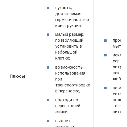
сухость,
достигаемая
герметичностью
конструкции;
малый размер,
прост
позволяющий
мытья;
установить в
небольшой
исклю
клетке;
серьез
затрат
возможность
как ес
использования
Плюсы
любом
при
транспортировке
не меш
в переноске;
естест
полож
подходит с
тела п
первых дней
питье.
жизни;
выдает
жидкость