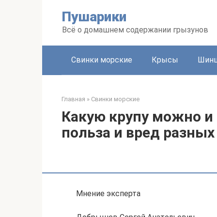
Перейти
Пушарики
к
контенту
Всё о домашнем содержании грызунов
Свинки морские
Крысы
Шин
Главная
»
Свинки морские
Какую крупу можно и 
польза и вред разных
Мнение эксперта