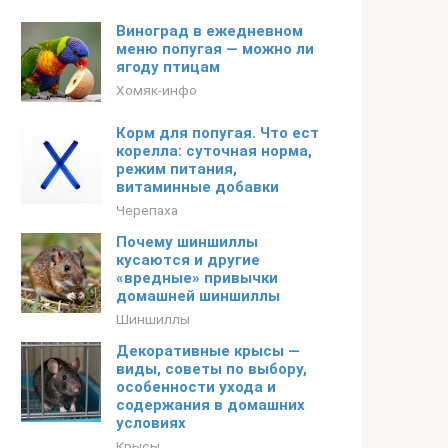
Виноград в ежедневном
меню попугая — можно ли
ягоду птицам
Хомяк-инфо
Корм для попугая. Что ест
корелла: суточная норма,
режим питания,
витаминные добавки
Черепаха
Почему шиншиллы
кусаются и другие
«вредные» привычки
домашней шиншиллы
Шиншиллы
Декоративные крысы —
виды, советы по выбору,
особенности ухода и
содержания в домашних
условиях
Крысы