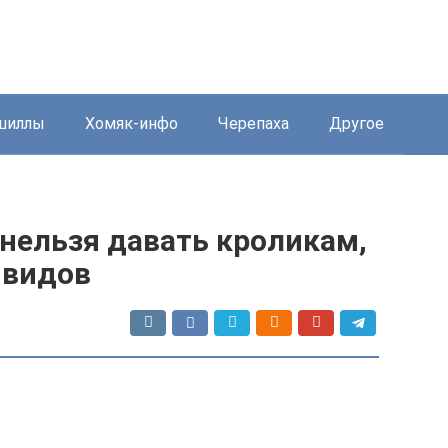
шиллы
Хомяк-инфо
Черепаха
Другое
нельзя давать кроликам,
 видов