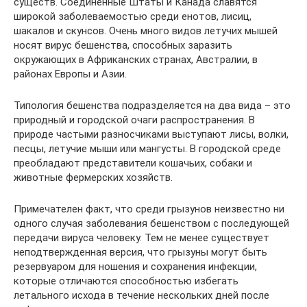
существ. Соединенные Штаты и Канада славятся
широкой заболеваемостью среди енотов, лисиц,
шакалов и скунсов. Очень много видов летучих мышей
носят вирус бешенства, способных заразить
окружающих в Африканских странах, Австралии, в
районах Европы и Азии.
Типология бешенства подразделяется на два вида – это
природный и городской очаги распространения. В
природе частыми разносчиками выступают лисы, волки,
песцы, летучие мыши или мангусты. В городской среде
преобладают представители кошачьих, собаки и
животные фермерских хозяйств.
Примечателен факт, что среди грызунов неизвестно ни
одного случая заболевания бешенством с последующей
передачи вируса человеку. Тем не менее существует
неподтвержденная версия, что грызуны могут быть
резервуаром для ношения и сохранения инфекции,
которые отличаются способностью избегать
летального исхода в течение нескольких дней после