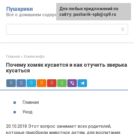
Перейти
Пушарики
Для любых предложений по
к
Всё о домашнем содержании грызунов
сайту: pusharik-spb@cp9.ru
контенту
Поиск:
Главная
»
Хомяк-инфо
Почему хомяк кусается и как отучить зверька
кусаться
Главная
Уход
20.10.2018 Этот вопрос занимает всех родителей,
которые приобрели животное детям, для воспитания