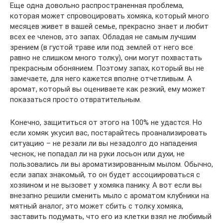
Еще одна довольно распространенная проблема,
которая может спровоцировать хомяка, который много
месяцев живет в вашей семье, прекрасно знает и любит
всех ее членов, это запах. Обладая не самым лучшим
зрением (в густой траве или под землей от него все
равно не слишком много толку), они могут похвастать
прекрасным обонянием. Поэтому запах, который вы не
замечаете, для него кажется вполне отчетливым. А
аромат, который вы оцениваете как резкий, ему может
показаться просто отвратительным.
Конечно, защититься от этого на 100% не удастся. Но
если хомяк укусил вас, постарайтесь проанализировать
ситуацию – не резали ли вы незадолго до нападения
чеснок, не попадал ли на руки лосьон или духи, не
пользовались ли вы ароматизированным мылом. Обычно,
если запах знакомый, то он будет ассоциироваться с
хозяином и не вызовет у хомяка панику. А вот если вы
внезапно решили сменить мыло с ароматом клубники на
мятный аналог, это может сбить с толку хомяка,
заставить подумать, что его из клетки взял не любимый