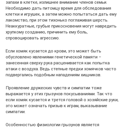
запахи в клетке, излишнее внимание членов семьи.
Необходимо дать питомцу время для обследования
клетки и игрушек, а затем можно попытаться дать ему
лакомство, при этом тихонько поглаживая шерсть.
Неаккуратные, грубые прикосновения могут навредить
хрупкому созданию, причинить ему боль,
спровоцировать агрессию.
Если хомяк кусается до крови, это может быть
обусловлено явлениями генетической памяти –
занесенная сверху рука расценивается как попытка
атаки с воздуха. Ведь степные предки хомячков часто
подвергались подобным нападениям хищников.
Проявление дружеских чувств и симпатии тоже
выражается у этих грызунов покусываниями. Так что
если хомяк кусается и трется головой о хозяйские руки,
это может означать призыв к играм, выказывание
симпатии.
Особенностью физиологии грызунов является